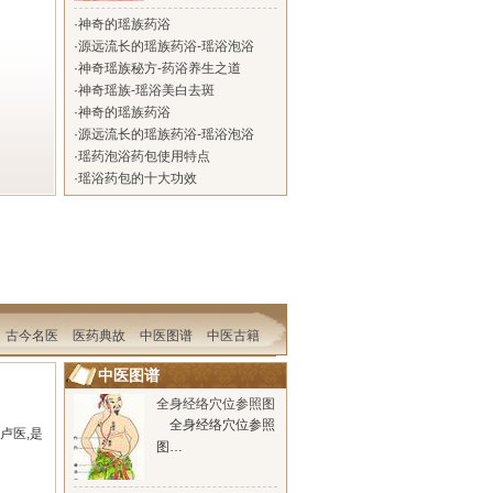
·
神奇的瑶族药浴
·
源远流长的瑶族药浴-瑶浴泡浴
·
神奇瑶族秘方-药浴养生之道
·
神奇瑶族-瑶浴美白去斑
·
神奇的瑶族药浴
·
源远流长的瑶族药浴-瑶浴泡浴
·
瑶药泡浴药包使用特点
·
瑶浴药包的十大功效
古今名医
医药典故
中医图谱
中医古籍
中医图谱
全身经络穴位参照图
全身经络穴位参照
号卢医,是
图…