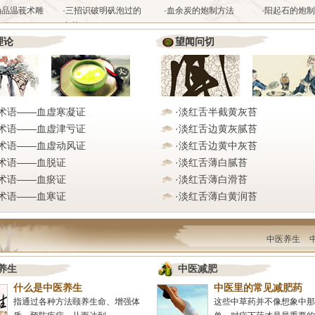
伪品温莪术雕
·
三招识破明矾泡过的
·
血余炭的炮制方法
·
阳起石的炮制
别
中药
理论
望闻问切
术语——血虚寒凝证
·
淡红舌半截黄灰苔
术语——血虚津亏证
·
淡红舌边黄灰腻苔
术语——血虚动风证
·
淡红舌边黄中灰苔
术语——血脱证
·
淡红舌薄白腻苔
术语——血瘀证
·
淡红舌薄白滑苔
术语——血寒证
·
淡红舌薄白黄润苔
中医养生
养生
中医减肥
什么是中医养生
中医里的常见减肥药
指通过各种方法颐养生命、增强体
这些中草药并不像想象中那