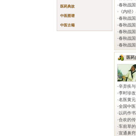
·
春秋战国
医药典故
·
《内经》
中医图谱
·
春秋战国
·
春秋战国
中医古籍
·
春秋战国
·
春秋战国
·
春秋战国
医药
·
辛弃疾与
·
李时珍改
·
名医黄元
·
全国中医
·
以药作书
·
合欢的传
·
车前草的
·
宣通鼻窍