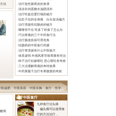
方法
·
治疗急性肠胃炎的食谱
·
清凉补鸡蛋糖水滋阴清补
·
治疗吃饭后爱打嗝的秘方
·
拉肚子拉的全身痛 白头翁汤偏方
很有效
·
治疗溃疡性结肠炎的秘方
·
嘴馋管不住 吃多了积食了怎么办
·
巧治胃痛的三个中药食疗法
·
治疗肠道疾病可用皂角
·
结肠癌的中医食疗药膳
·
治疗胃溃疡有什么中医验方
·
体质虚弱 外感风寒导致胃痛有何治
疗秘方
·
柿子治疗妊娠呕吐 恶心呕吐有奇效
·
三大法缓解胃痛的奇特效果
·
中药莱菔子治疗冬寒腹胀的奇效
中医减肥
中医美容
中医丰胸
食疗
性学
中医食疗
九种食疗治头痛
偏头痛可以使用食
般简
疗的方法治疗…