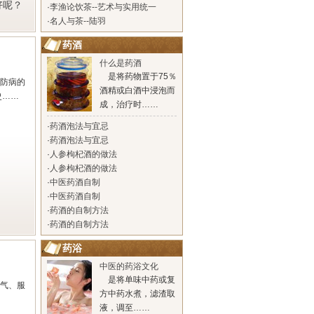
好呢？
·
李渔论饮茶--艺术与实用统一
·
名人与茶--陆羽
药酒
什么是药酒
是将药物置于75％
防病的
酒精或白酒中浸泡而
史……
成，治疗时……
·
药酒泡法与宜忌
·
药酒泡法与宜忌
·
人参枸杞酒的做法
·
人参枸杞酒的做法
·
中医药酒自制
·
中医药酒自制
·
药酒的自制方法
·
药酒的自制方法
药浴
中医的药浴文化
是将单味中药或复
气、服
方中药水煮，滤渣取
液，调至……