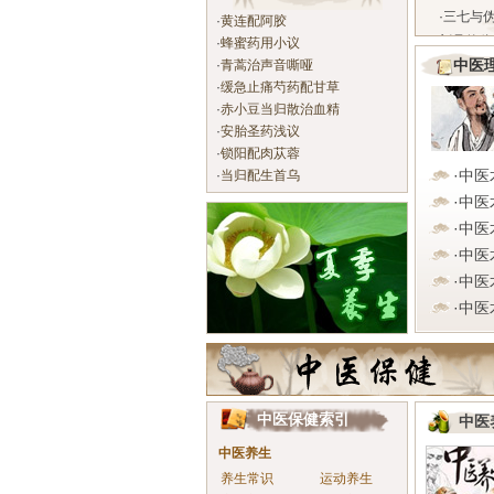
·
三七与
·
黄连配阿胶
刻品的鉴
·
蜂蜜药用小议
·
青蒿治声音嘶哑
中医
·
缓急止痛芍药配甘草
·
赤小豆当归散治血精
·
安胎圣药浅议
·
锁阳配肉苁蓉
·
中医
·
当归配生首乌
·
中医
·
中医
·
中医
·
中医
·
中医
中医保健索引
中医
中医养生
养生常识
运动养生