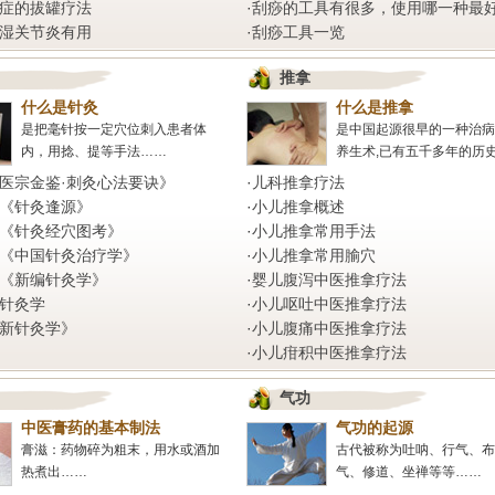
症的拔罐疗法
·
刮痧的工具有很多，使用哪一种最
湿关节炎有用
·
刮痧工具一览
推拿
什么是针灸
什么是推拿
是把毫针按一定穴位刺入患者体
是中国起源很早的一种治病
内，用捻、提等手法……
养生术,已有五千多年的历
医宗金鉴·刺灸心法要诀》
·
儿科推拿疗法
《针灸逢源》
·
小儿推拿概述
《针灸经穴图考》
·
小儿推拿常用手法
《中国针灸治疗学》
·
小儿推拿常用腧穴
《新编针灸学》
·
婴儿腹泻中医推拿疗法
针灸学
·
小儿呕吐中医推拿疗法
新针灸学》
·
小儿腹痛中医推拿疗法
·
小儿疳积中医推拿疗法
气功
中医膏药的基本制法
气功的起源
膏滋：药物碎为粗末，用水或酒加
古代被称为吐呐、行气、布
热煮出……
气、修道、坐禅等等……