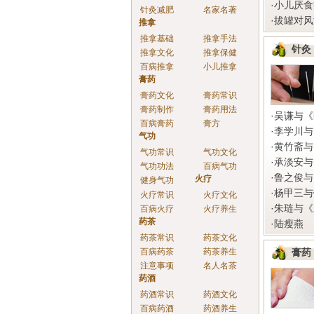
·
小儿厌食
针灸减肥
名家名著
·
拔罐对风
推拿
推拿基础
推拿手法
针灸
推拿文化
推拿保健
百病推拿
小儿推拿
膏药
膏药文化
膏药常识
膏药制作
膏药用法
·
吴谦与《
百病膏药
膏方
·
李学川与
气功
·
黄竹斋与
气功常识
气功文化
·
承淡安与
气功功法
百病气功
·
鲁之俊与
火疗
健身气功
·
杨甲三与
火疗常识
火疗文化
·
朱琏与《
百病火疗
火疗养生
药茶
·
陆瘦燕
药茶常识
药茶文化
百病药茶
药茶养生
膏药
注意事项
名人名茶
药酒
药酒常识
药酒文化
百病药酒
药酒养生