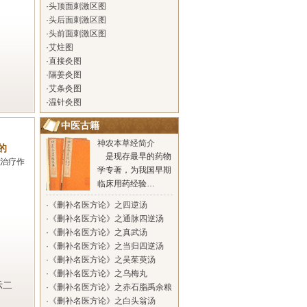
·
头顶面刺激区图
·
头后面刺激区图
·
头前面刺激区图
·
艾炷图
·
直接灸图
·
隔姜灸图
·
艾条灸图
·
温针灸图
中医古籍
神农本草经简介
的
是现存最早的药物
治疗作
学专著，为我国早期
临床用药经验…
·
《删补名医方论》之四逆汤
·
《删补名医方论》之通脉四逆汤
·
《删补名医方论》之真武汤
·
《删补名医方论》之当归四逆汤
·
《删补名医方论》之吴茱萸汤
·
《删补名医方论》之乌梅丸
示二
·
《删补名医方论》之赤石脂禹余粮
汤
·
《删补名医方论》之白头翁汤