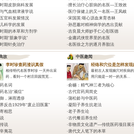
时期皮肤病科发展
·
擅长治疗心脏病的名医—王致效
与气血精津液学说
·
医疗保健上的又一名医—王凤岐
五官科发展情况
·
宋国英:呕心沥血来育杏林
儿科学的发展
·
孙思邈对精神病学的杰出贡献
时期的本草和方剂学
·
吉良晨大师妙手仁心彰医德
时期“脏象学说”
·
金庸武侠世界里的名医
时期针灸治疗
·
名医徐之方的逐月养胎法
典故
中医趣闻
李时珍查药渣识真假
经络和穴位是怎样发现
相传明代名医李时珍 一天外出采
最初古人发现腧穴对疾病的
药，看到一个村庄田园荒芜…
用只能是一对一的关系…
药名词
·
俞樾：精气神三者为核心
药名治“顽症”
·
古代官药局简史
御，淋雨透疹
·
蒲松龄与中医药
界反击1929年“废止旧医案”
·
凝阳子养生抗老法
寄相思
·
老子养生论
说
·
古代餐后养生经
传说
·
非物质文化遗产—传统医药项目展
辛夷花
·
唐代文人笔下的本草