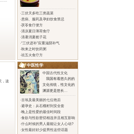
……
·
三伏天多吃三类蔬菜
·
患病、服药及孕妇饮食禁忌
·
茯苓食疗便方
·
清凉夏日薄荷食疗
·
清暑消夏栀子花
·
“三伏进补”应重滋阴补气
·
秋来之时饮药粥
·
祛五火食疗方
中医性学
中国古代性文化
我国有着悠久的的
天，这
文化传统，性文化的
渊源更是悠长…
·
古埃及最美丽的七位艳后
·
避孕史：从石榴籽到安全套
·
晚上是性爱的最佳时间段
·
食欲与性欲密切相连并且相互影响
·
什么时候的男人最能让女人心动?
·
女性最好好少提男性这些话题