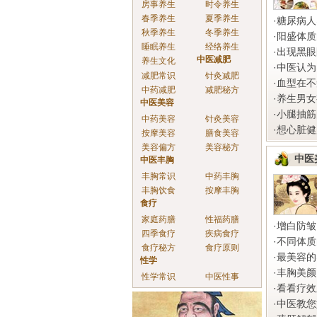
房事养生
时令养生
春季养生
夏季养生
·
糖尿病人
秋季养生
冬季养生
·
阳盛体质
睡眠养生
经络养生
·
出现黑眼
中医减肥
养生文化
·
中医认为
减肥常识
针灸减肥
·
血型在不
中药减肥
减肥秘方
·
养生男女
中医美容
·
小腿抽筋
中药美容
针灸美容
·
想心脏健
按摩美容
膳食美容
美容偏方
美容秘方
中医
中医丰胸
丰胸常识
中药丰胸
丰胸饮食
按摩丰胸
食疗
家庭药膳
性福药膳
·
增白防皱
四季食疗
疾病食疗
·
不同体质
食疗秘方
食疗原则
·
最美容的
性学
·
丰胸美颜
性学常识
中医性事
·
看看疗效
·
中医教您