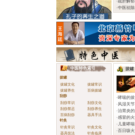
·
疏肝解郁
·
中医祛除
中医特色索引
拔罐
拔罐
拔罐文化
拔罐常识
拔罐养生
百病拔罐
刮痧
·
哮喘的拔
刮痧常识
刮痧文化
·
风湿关节
刮痧禁忌
刮痧养生
·
治胃炎的
百病刮痧
器具手法
·
感冒的火
针灸
·
儿童哮喘
针灸常识
针灸文化
·
百日咳火
器具技法
针灸临床