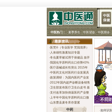
中医
保健
中医热门：
夏季养生
中医望诊
中医闻诊
最新资讯
·
医梵®（专业医学 梵我境界）
·
人体雄性激素知识专题
·
冬虫夏草被试用于保健品 放开
虫草应用催涨中药
·
我国化学原料药出口价降43%
产能过剩是祸首
·
医疗器械成长性突出 2015年
将超3000多亿
·
中医药文化对医药行业发展具
关键作用
·
政策调研：为国内医药产业发
展号脉
·
2012年国内超声诊断设备销售
额将达39亿元
·
卫生部发布医疗卫生白皮书 基
药价平均降30%
·
支付改革加快倒逼医药产业整
合提速
·
上半年中国化学原料药出口微
露疲态
·
山东曹县麦冬库存显紧
中药
·
如何识