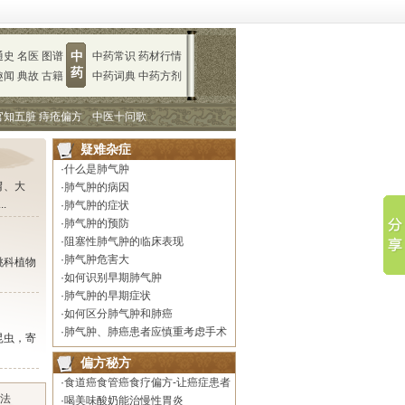
通史
名医
图谱
中
中药常识
药材行情
药
趣闻
典故
古籍
中药词典
中药方剂
官知五脏
痔疮偏方
中医十问歌
疑难杂症
·
什么是肺气肿
胃、大
·
肺气肿的病因
.
·
肺气肿的症状
·
肺气肿的预防
·
阻塞性肺气肿的临床表现
·
肺气肿危害大
桃科植物
·
如何识别早期肺气肿
·
肺气肿的早期症状
·
如何区分肺气肿和肺癌
·
肺气肿、肺癌患者应慎重考虑手术
昆虫，寄
适应征
偏方秘方
·
食道癌食管癌食疗偏方-让癌症患者
法
吃好饭 吃“好”病
·
喝美味酸奶能治慢性胃炎