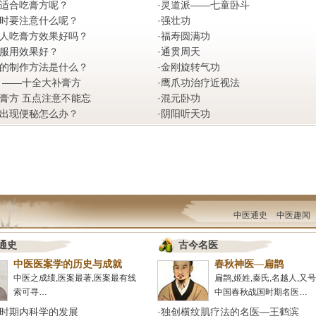
适合吃膏方呢？
·
灵道派——七童卧斗
时要注意什么呢？
·
强壮功
人吃膏方效果好吗？
·
福寿圆满功
服用效果好？
·
通贯周天
的制作方法是什么？
·
金刚旋转气功
 ——十全大补膏方
·
鹰爪功治疗近视法
膏方 五点注意不能忘
·
混元卧功
出现便秘怎么办？
·
阴阳听天功
中医通史
中医趣闻
通史
古今名医
中医医案学的历史与成就
春秋神医—扁鹊
中医之成绩,医案最著,医案最有线
扁鹊,姬姓,秦氏,名越人,又
索可寻…
中国春秋战国时期名医…
时期内科学的发展
·
独创横纹肌疗法的名医—王鹤滨