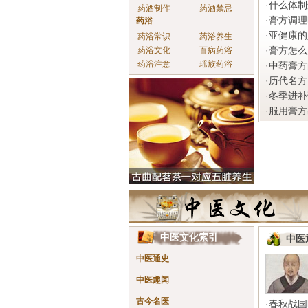
·
什么体制
药酒制作
药酒禁忌
·
膏方调理
药浴
·
亚健康的
药浴常识
药浴养生
·
膏方怎么
药浴文化
百病药浴
药浴注意
瑶族药浴
·
中药膏方
·
历代名方
·
冬季进补
·
服用膏方
中医文化索引
中医
中医通史
中医趣闻
古今名医
·
春秋战国