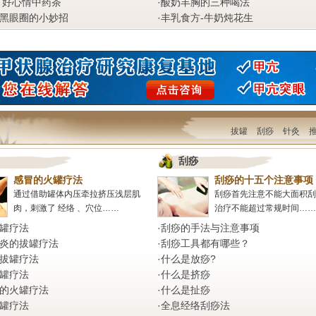
 好心情中药茶
·
酸奶丰胸的三种喝法
黑眼圈的小妙招
·
丰乳食方-牛奶炖花生
拔罐
刮痧
针灸
刮痧
感冒的火罐疗法
刮痧的十五个注意事项
通过借助罐体内压牵拉挤压浅层肌
刮痧首先注意不能大面积刮
肉，刺激了 经络 、穴位……
治疗不能超过常规时间……
罐疗法
·
刮痧的手法与注意事项
炎的拔罐疗法
·
刮痧工具都有哪些？
拔罐疗法
·
什么是放痧?
罐疗法
·
什么是挤痧
的火罐疗法
·
什么是扯痧
罐疗法
·
全息经络刮痧法