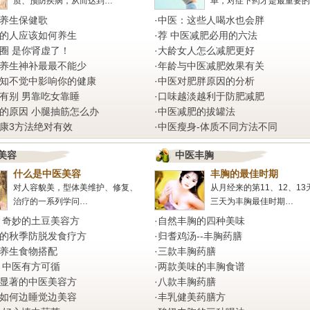
质、预防疾病，从而达到…
单，对症下药才是最重要的
养生保健歌
·
中医：这些人喝水也会胖
的人应该如何养生
·
荐 中医减肥必用的六法
圈 是你肾虚了！
·
大龄女人怎么减肥更好
养生神补最最不能少
·
年龄与中医减肥效果有关
知不觉中影响你的健康
·
中医对肥胖原因的分析
有别 男靠吃女靠睡
·
口味越淡越利于防肥减肥
的原因 小腿抽筋怎么办
·
中医减肥的拔罐法
康3方法绝对有效
·
中医瘦身-体质不同方法不同
美容
中医丰胸
什么是中医美容
丰胸的最佳时期
对人容貌美，型体美维护、修复、
从月经来的第11、12、13
治疗的一系列学问…
三天为丰胸最佳时期…
 奇妙的土豆美容方
·
自然丰胸的四种美味
的秋季防脱发食疗方
·
归耆鸡汤--丰胸药膳
养生食物搭配
·
三款丰胸药膳
 中医有方可循
·
两款美味的丰胸食谱
显著的中医美容方
·
八款丰胸药膳
如何边睡觉边美容
·
丰乳健美药膳方