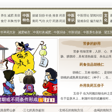
养生
减肥
美容
中医
拔罐
刮痧
针灸
推拿
药茶
中医
中医理论
望闻问切
文
特色
常识
化
食疗
丰胸
性学
膏药
气功
火疗
药酒
药浴
疑难杂症
偏方秘方
中草药大全
减肥秘方
中医针灸减肥
中医问诊
中医切诊
中医养生杂谈
望五
苦参的妙用
苦参 性味苦寒，入肝、心、
肠、膀胱经，具有清热燥湿、杀虫止痒..
药食佳品胡桃仁
胡桃仁，又称 核桃仁 ，是胡
胡桃的成熟果实的核仁（种子），生...
外用良药五倍子
五倍子 虫为同翘目蚜虫科之
生于盐肤木上，剌激叶组织或嫩枝时...
1
2
3
别真假野山参
·
三七的真伪鉴别
·
玄精石的炮制方法
·
血竭的炮制方