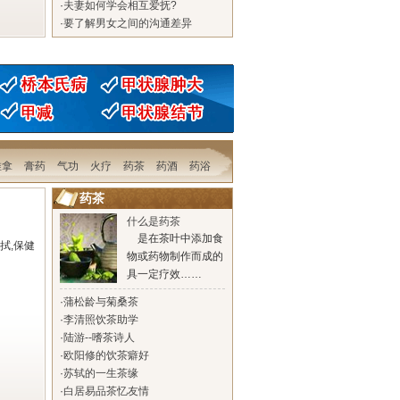
·
夫妻如何学会相互爱抚?
·
要了解男女之间的沟通差异
推拿
膏药
气功
火疗
药茶
药酒
药浴
药茶
什么是药茶
是在茶叶中添加食
拭,保健
物或药物制作而成的
具一定疗效……
·
蒲松龄与菊桑茶
·
李清照饮茶助学
·
陆游--嗜茶诗人
·
欧阳修的饮茶癖好
·
苏轼的一生茶缘
·
白居易品茶忆友情